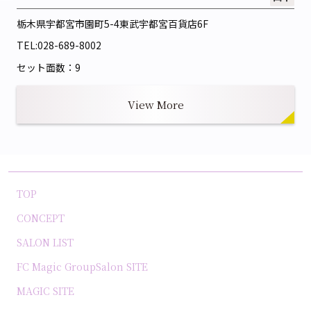
栃木県宇都宮市園町5-4
東武宇都宮百貨店6F
TEL:
028-689-8002
セット面数：9
View More
TOP
CONCEPT
SALON LIST
FC Magic GroupSalon SITE
MAGIC SITE